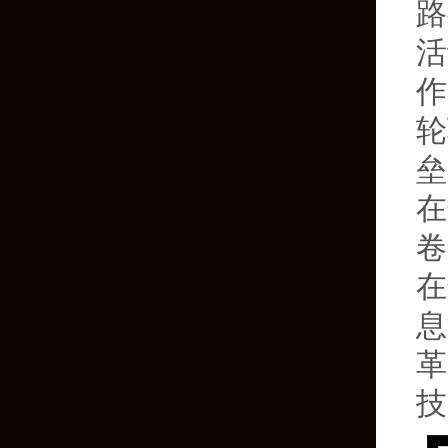
路
活
作
轮
垒
在
卷
在
息
革
技