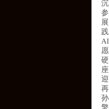
沉
参
展
践
A
愿
硬
座
迎
再
孙
擎